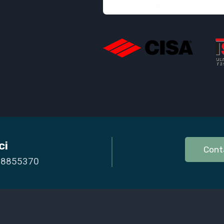
ci
Cont
 8855370