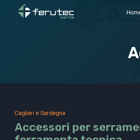
Salta
Hom
al
contenuto
A
Cagliari e Sardegna
Accessori per serrame
ferramenta tecnica,