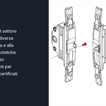
el settore
diverse
a e alla
estetiche
vi
ti per
ertificati