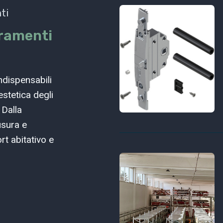
ti
rramenti
ndispensabili
estetica degli
 Dalla
usura e
rt abitativo e