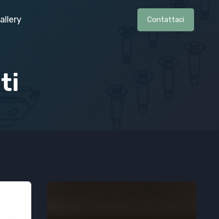
allery
Contattaci
ti