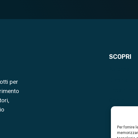
SCOPRI
Azienda
Diventa pa
otti per
I nostri par
erimento
ori,
Contatti
io
Per fornire 
memorizzare