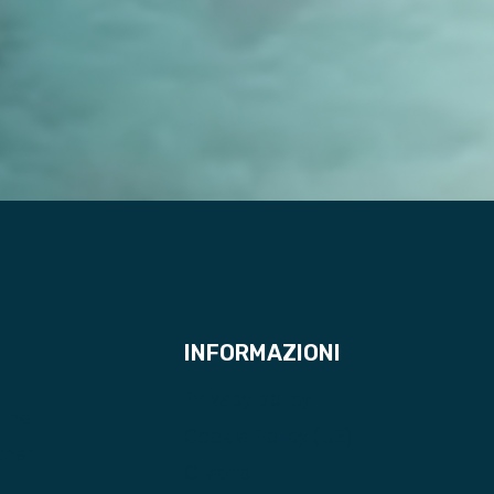
INFORMAZIONI
Privacy policy
rtner
Cookie Policy (UE)
tner
Credits