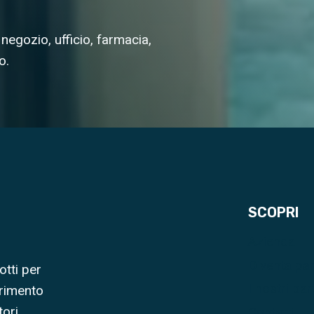
negozio, ufficio, farmacia,
o.
SCOPRI
Azienda
Diventa pa
otti per
I nostri par
erimento
ori,
Contatti