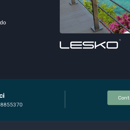
edo
ci
Cont
 8855370