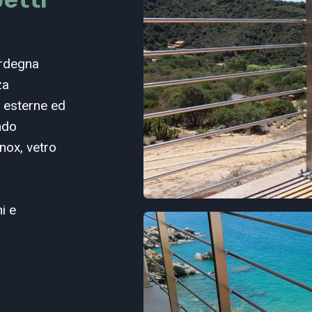
ardegna
za
e esterne ed
ndo
inox, vetro
i e