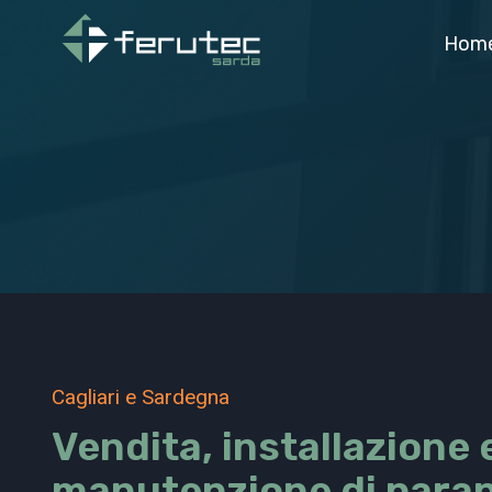
Salta
Hom
al
contenuto
Cagliari e Sardegna
Vendita, installazione 
manutenzione di parap