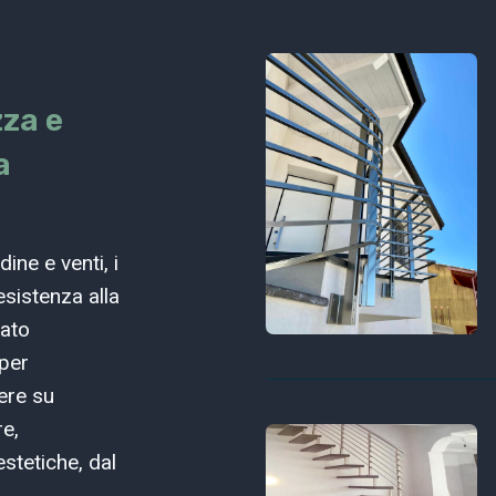
zza e
a
ine e venti, i
sistenza alla
zato
 per
iere su
re,
estetiche, dal