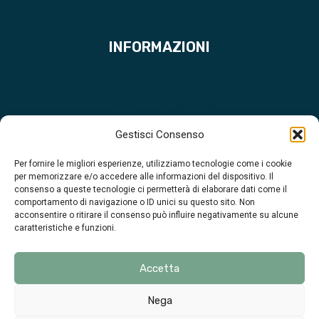
Contatti
INFORMAZIONI
Privacy policy
Cookie Policy (UE)
Credits
Gestisci Consenso
Per fornire le migliori esperienze, utilizziamo tecnologie come i cookie
per memorizzare e/o accedere alle informazioni del dispositivo. Il
consenso a queste tecnologie ci permetterà di elaborare dati come il
comportamento di navigazione o ID unici su questo sito. Non
Ferutec Sarda Srl - S.S. 131 al Km 11,500 - 09028 - Sestu
acconsentire o ritirare il consenso può influire negativamente su alcune
caratteristiche e funzioni.
(Cagliari)
Tel. (+39) 348 8855370 - partner@ferutecsarda.it
Accetta
Nega